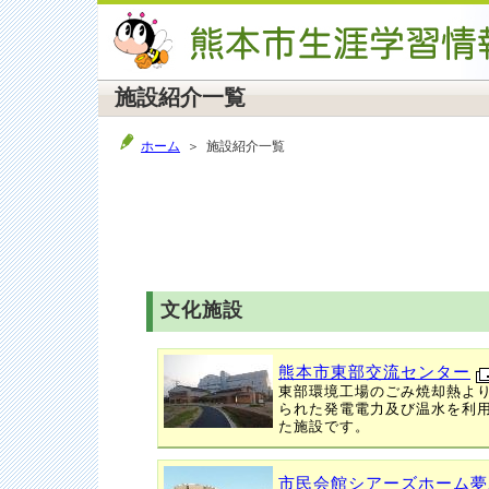
施設紹介一覧
ホーム
＞ 施設紹介一覧
文化施設
熊本市東部交流センター
東部環境工場のごみ焼却熱よ
られた発電電力及び温水を利
た施設です。
市民会館シアーズホーム夢