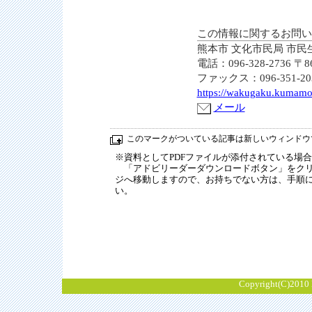
この情報に関するお問い
熊本市 文化市民局 市民
電話：096-328-2736
ファックス：096-351-20
https://wakugaku.kumamot
メール
このマークがついている記事は新しいウィンドウ
※資料としてPDFファイルが添付されている場合は、Ad
「アドビリーダーダウンロードボタン」をクリ
ジへ移動しますので、お持ちでない方は、手順
い。
Copyright(C)2010 K