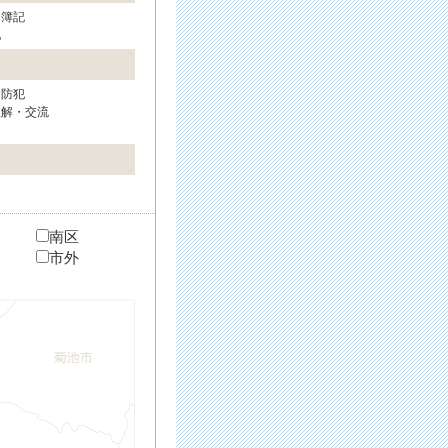
・簿記
他
・防犯
理解・交流
南区
市外