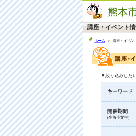
講座・イベント情
ホーム
＞ 講座・イベン
▼絞り込みした
キーワード
開催期間
(半角小文字)