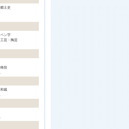
・郷土史
学
・ペン字
・工芸・陶芸
・格技
他
・和裁
他
他