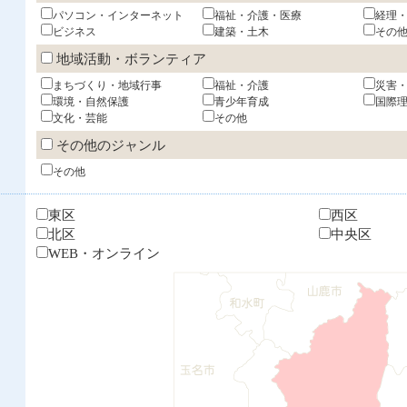
パソコン・インターネット
福祉・介護・医療
経理
ビジネス
建築・土木
その
地域活動・ボランティア
まちづくり・地域行事
福祉・介護
災害
環境・自然保護
青少年育成
国際
文化・芸能
その他
その他のジャンル
その他
東区
西区
北区
中央区
WEB・オンライン