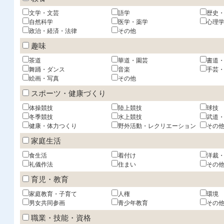
文学・文芸
語学
歴史
自然科学
医学・薬学
心理
政治・経済・法律
その他
趣味
茶道
華道・園芸
書道
舞踊・ダンス
音楽
手芸
絵画・写真
その他
スポーツ・健康づくり
体操競技
陸上競技
球技
冬季競技
水上競技
武道
健康・体力つくり
野外活動・レクリエーション
その
家庭生活
食生活
着付け
洋裁
礼儀作法
住まい
その
育児・教育
家庭教育・子育て
人権
環境
男女共同参画
青少年教育
その
職業・技能・資格