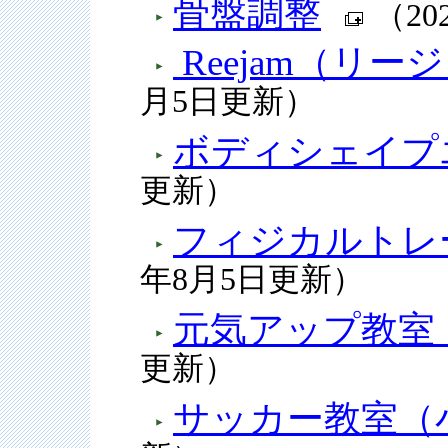
骨盤調整
（20
Reejam（リー
月5日更新）
ボディシェイプ
更新）
フィジカルトレ
年8月5日更新）
元気アップ教室
更新）
サッカー教室（