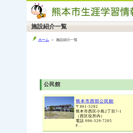
施設紹介一覧
ホーム
＞ 施設紹介一覧
公民館
熊本市西部公民館
〒861-5292
熊本市西区小島2丁目7-1
（西区役所内）
電話 096-329-7205
F…