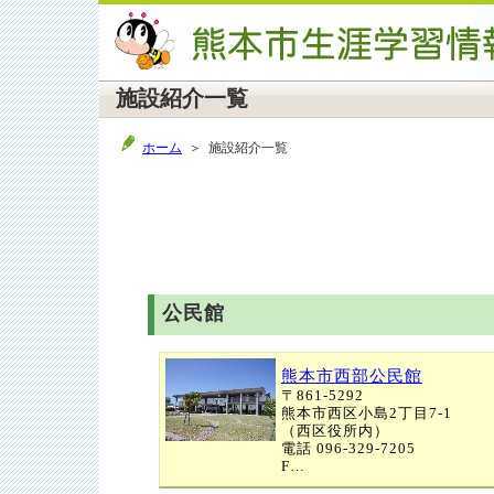
施設紹介一覧
ホーム
＞ 施設紹介一覧
公民館
熊本市西部公民館
〒861-5292
熊本市西区小島2丁目7-1
（西区役所内）
電話 096-329-7205
F…