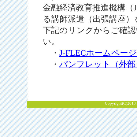
金融経済教育推進機構（J
る講師派遣（出張講座）
下記のリンクからご確認
い。
・
J-FLECホームペ
・
パンフレット（外部
Copyright(C)2010 K